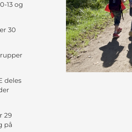
30-13 og
er 30
grupper
E deles
 der
r 29
g på