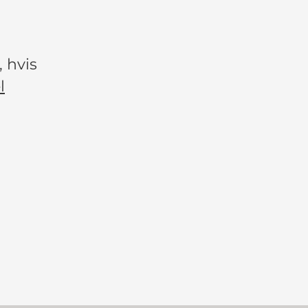
, hvis
l