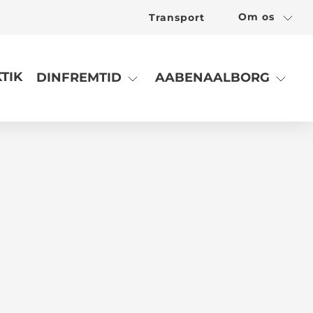
Om os
Transport
TIK
DINFREMTID
AABENAALBORG