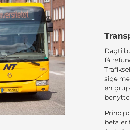
Trans
Dagtilb
få refu
Trafikse
sige mel
en grup
benytter
Principp
betaler 