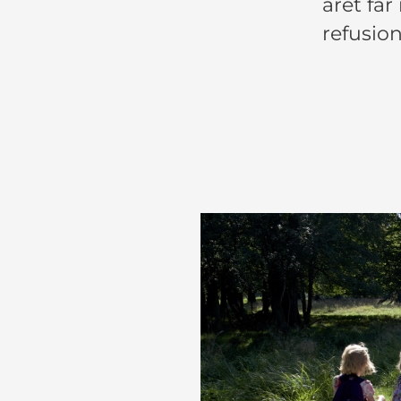
året får
refusion