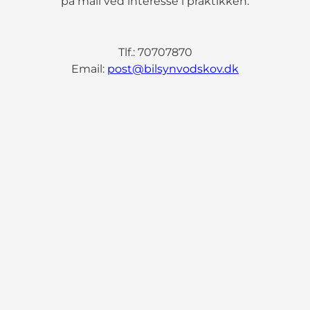
på mail ved interesse i praktikken.
Tlf.: 70707870
Email:
post@bilsynvodskov.dk