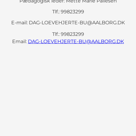
Pædagogisk leder: Mette Marie Pallesen
Tlf.: 99823299
E-mail: DAG-LOEVEHJERTE-BU@AALBORG.DK
Tlf.: 99823299
Email:
DAG-LOEVEHJERTE-BU@AALBORG.DK