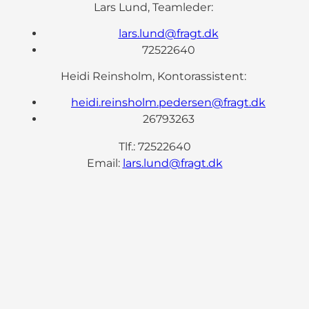
Lars Lund, Teamleder:
lars.lund@fragt.dk
72522640
Heidi Reinsholm, Kontorassistent:
heidi.reinsholm.pedersen@fragt.dk
26793263
Tlf.: 72522640
Email:
lars.lund@fragt.dk