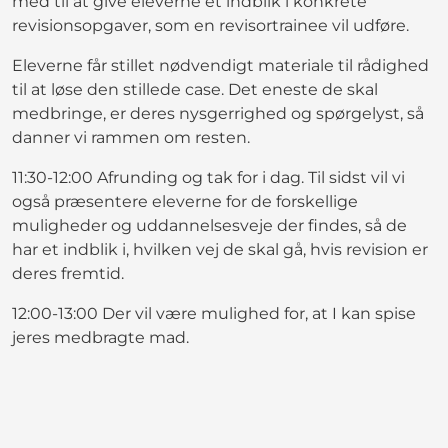
med til at give eleverne et indblik i konkrete
revisionsopgaver, som en revisortrainee vil udføre.
Eleverne får stillet nødvendigt materiale til rådighed
til at løse den stillede case. Det eneste de skal
medbringe, er deres nysgerrighed og spørgelyst, så
danner vi rammen om resten.
11:30-12:00 Afrunding og tak for i dag. Til sidst vil vi
også præsentere eleverne for de forskellige
muligheder og uddannelsesveje der findes, så de
har et indblik i, hvilken vej de skal gå, hvis revision er
deres fremtid.
12:00-13:00 Der vil være mulighed for, at I kan spise
jeres medbragte mad.