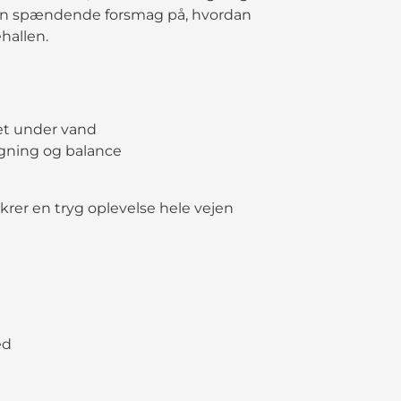
r en spændende forsmag på, hvordan
hallen.
et under vand
igning og balance
rer en tryg oplevelse hele vejen
ed