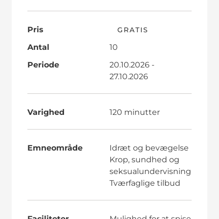
Pris
GRATIS
Antal
10
Periode
20.10.2026 -
27.10.2026
Varighed
120 minutter
Emneområde
Idræt og bevægelse
Krop, sundhed og
seksualundervisning
Tværfaglige tilbud
Faciliteter
Mulighed for at spise