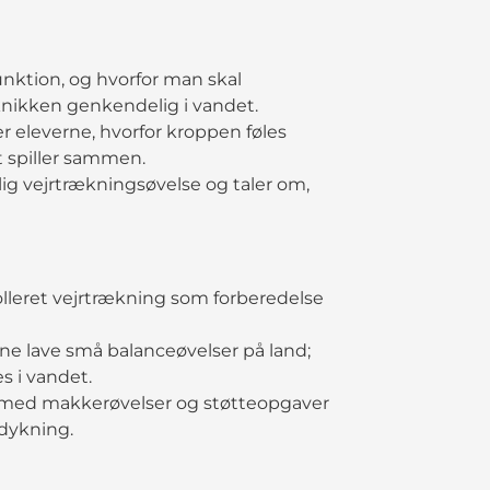
funktion, og hvorfor man skal
eknikken genkendelig i vandet.
r eleverne, hvorfor kroppen føles
t spiller sammen.
olig vejrtrækningsøvelse og taler om,
olleret vejrtrækning som forberedelse
rne lave små balanceøvelser på land;
s i vandet.
 med makkerøvelser og støtteopgaver
 dykning.