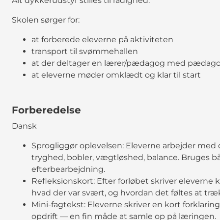
Alt dykkerudstyr stilles til rådighed.
Skolen sørger for:
at forberede eleverne på aktiviteten
transport til svømmehallen
at der deltager en lærer/pædagog med pædago
at eleverne møder omklædt og klar til start
Forberedelse
Dansk
Sprogliggør oplevelsen: Eleverne arbejder med o
tryghed, bobler, vægtløshed, balance. Bruges 
efterbearbejdning.
Refleksionskort: Efter forløbet skriver eleverne
hvad der var svært, og hvordan det føltes at træ
Mini-fagtekst: Eleverne skriver en kort forklarin
opdrift — en fin måde at samle op på læringen.