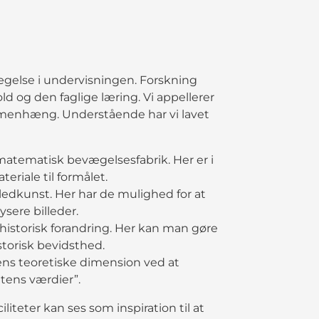
ægelse i undervisningen. Forskning
old og den faglige læring. Vi appellerer
ammenhæng. Understående har vi lavet
tematisk bevægelsesfabrik. Her er i
riale til formålet.
lledkunst. Her har de mulighed for at
sere billeder.
istorisk forandring. Her kan man gøre
storisk bevidsthed.
tens teoretiske dimension ved at
tens værdier”.
liteter kan ses som inspiration til at