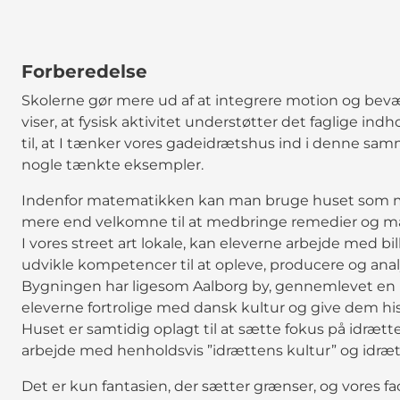
Forberedelse
Skolerne gør mere ud af at integrere motion og bev
viser, at fysisk aktivitet understøtter det faglige indh
til, at I tænker vores gadeidrætshus ind i denne s
nogle tænkte eksempler.
Indenfor matematikken kan man bruge huset som ma
mere end velkomne til at medbringe remedier og mate
I vores street art lokale, kan eleverne arbejde med bi
udvikle kompetencer til at opleve, producere og analy
Bygningen har ligesom Aalborg by, gennemlevet en h
eleverne fortrolige med dansk kultur og give dem hi
Huset er samtidig oplagt til at sætte fokus på idræt
arbejde med henholdsvis ”idrættens kultur” og idræt
Det er kun fantasien, der sætter grænser, og vores faci