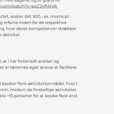
i hverdagene, og er gratis for
e.com/watch?v=poC2yfi4tVk
ivitet, koster det 500,- ex. moms pr.
 erfarne inden for de respektive
g, hvor deres kompetencer strækker
 aktivitet.
 at I har forberedt øvelser og
t er lærernes eget ansvar at facilitere
 I booker flere aktivitetsområder, hvor I
 min. mellem de forskellige aktiviteter.
e +15 personer for at booke flere end