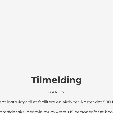
Tilmelding
GRATIS
t instruktør til at facilitere en aktivitet, koster det 5
områder skal der minimum være +15 personer for at boo