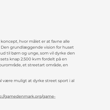
ncept, hvor målet er at favne alle
. Den grundlæggende vision for huset
ilbud til børn og unge, som vil dyrke den
sets knap 2.500 kvm fordelt på en
rkourområde, et streetart område, en
 være muligt at dyrke street sport i al
p://gamedenmark.org/game-