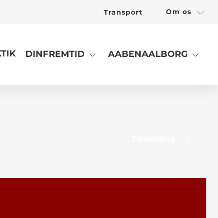
Om os
Transport
TIK
DINFREMTID
AABENAALBORG
Tilmelding