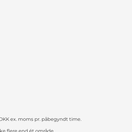
00 DKK ex. moms pr. påbegyndt time.
ke flere end ét område.