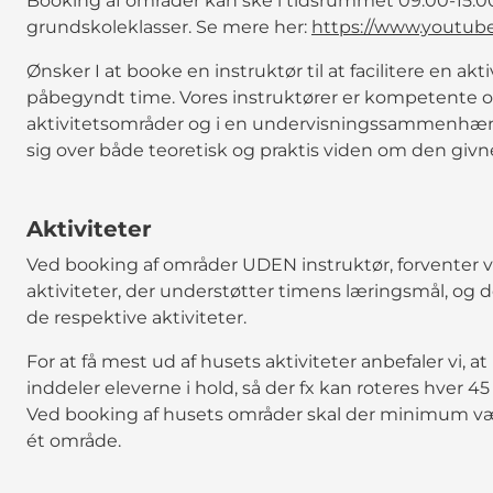
Booking af områder kan ske i tidsrummet 09:00-15:00 
grundskoleklasser. Se mere her:
https://www.youtub
Ønsker I at booke en instruktør til at facilitere en akt
påbegyndt time. Vores instruktører er kompetente og
aktivitetsområder og i en undervisningssammenhæn
sig over både teoretisk og praktis viden om den givne
Aktiviteter
Ved booking af områder UDEN instruktør, forventer vi,
aktiviteter, der understøtter timens læringsmål, og de
de respektive aktiviteter.
For at få mest ud af husets aktiviteter anbefaler vi, at
inddeler eleverne i hold, så der fx kan roteres hver 45
Ved booking af husets områder skal der minimum vær
ét område.