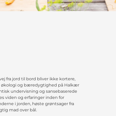
 fra jord til bord bliver ikke kortere,
er i økologi og bæredygtighed på Halkær
entisk undervisning og sansebaserede
s viden og erfaringer inden for
derne i jorden, høste grøntsager fra
tig mad over bål.