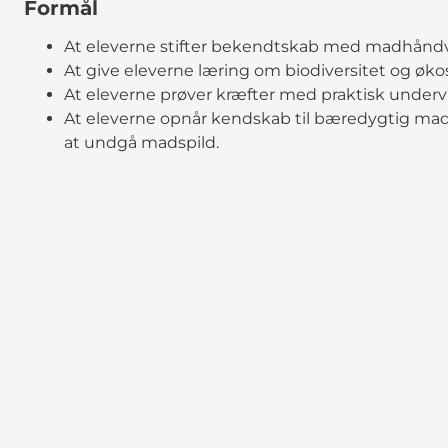
Formål
At eleverne stifter bekendtskab med madhån
At give eleverne læring om biodiversitet og øk
At eleverne prøver kræfter med praktisk undervi
At eleverne opnår kendskab til bæredygtig ma
at undgå madspild.