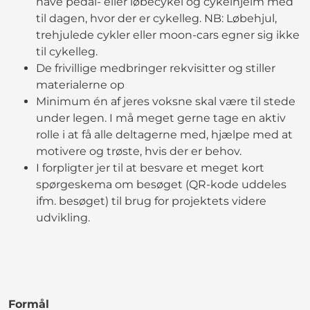
have pedal- eller løbecykel og cykelhjelm med
til dagen, hvor der er cykelleg. NB: Løbehjul,
trehjulede cykler eller moon-cars egner sig ikke
til cykelleg.
De frivillige medbringer rekvisitter og stiller
materialerne op
Minimum én af jeres voksne skal være til stede
under legen. I må meget gerne tage en aktiv
rolle i at få alle deltagerne med, hjælpe med at
motivere og trøste, hvis der er behov.
I forpligter jer til at besvare et meget kort
spørgeskema om besøget (QR-kode uddeles
ifm. besøget) til brug for projektets videre
udvikling.
Formål