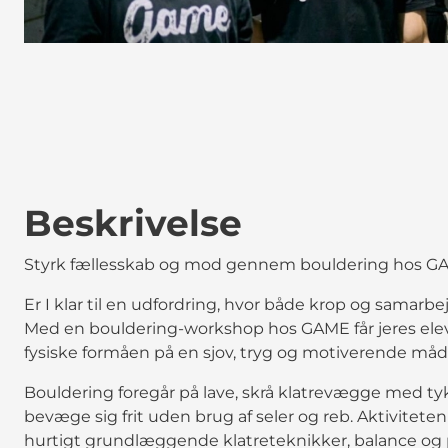
Beskrivelse
Styrk fællesskab og mod gennem bouldering hos G
Er I klar til en udfordring, hvor både krop og samarbejd
Med en bouldering-workshop hos GAME får jeres elev
fysiske formåen på en sjov, tryg og motiverende måd
Bouldering foregår på lave, skrå klatrevægge med ty
bevæge sig frit uden brug af seler og reb. Aktivitete
hurtigt grundlæggende klatreteknikker, balance og