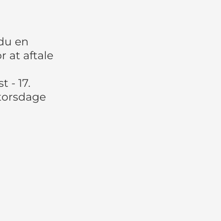
 du en
 at aftale
 - 17.
torsdage