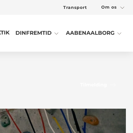
Om os
Transport
TIK
DINFREMTID
AABENAALBORG
Tilmelding