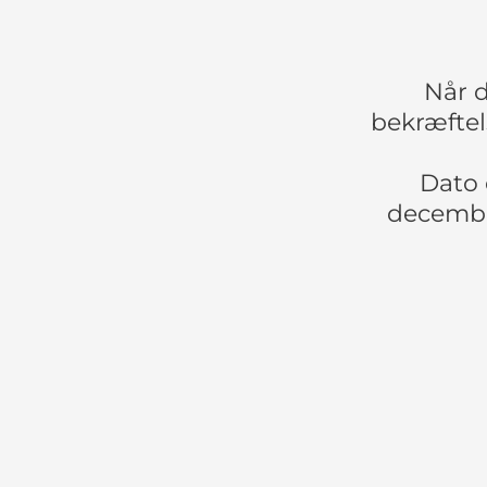
Når d
bekræftel
Dato 
decembe