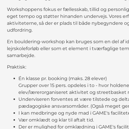
Workshoppens fokus er fællesskab, tillid og personlig 
eget tempo og støtter hinanden undervejs. Vores erfa
aktiviteterne, så der er plads til både nybegyndere og
udfordring.
En bouldering-workshop kan bruges som en del af id
lejrskoleforløb eller som et element i tværfaglige 
samarbejde.
Praktisk:
Én klasse pr. booking (maks. 28 elever)
Grupper over 15 pers. opdeles i to - hvor holdene 
elev/lærerorganiseret aktivitet og streetbasket 
Underviseren forventes at være tilstede og delta
pædagogiske ansvarsområder. (Også meget gerne
I kan medbringe og nyde mad i GAME's facilitet
Vær omklædt og klar til aftalt tid.
Der er mulighed for omklædning i GAME's facilit