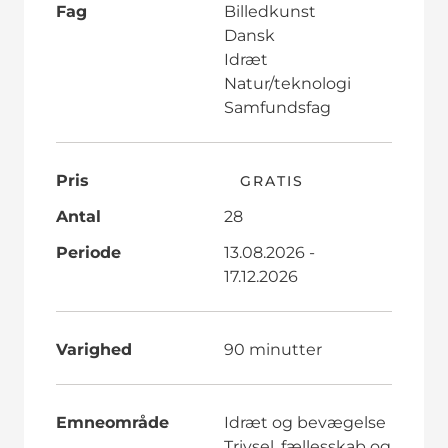
Fag
Billedkunst
Dansk
Idræt
Natur/teknologi
Samfundsfag
Pris
GRATIS
Antal
28
Periode
13.08.2026 -
17.12.2026
Varighed
90 minutter
Emneområde
Idræt og bevægelse
Trivsel, fællesskab og