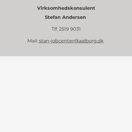
Virksomhedskonsulent
Stefan Andersen
Tlf. 2519 9031
Mail:
stan-jobcenter@aalborg.dk