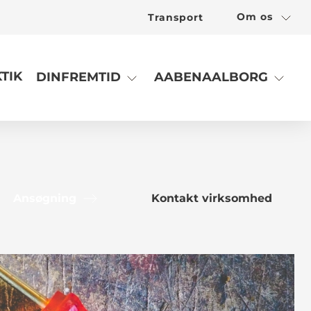
Om os
Transport
TIK
DINFREMTID
AABENAALBORG
Ansøgning
Kontakt virksomhed