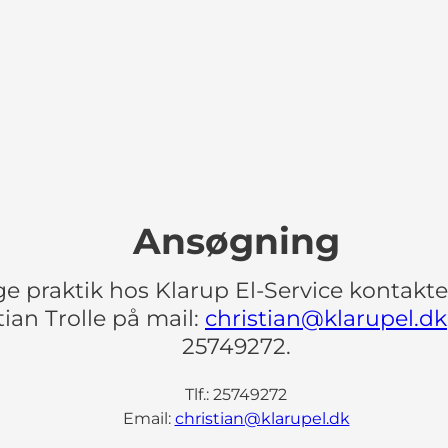
Ansøgning
ge praktik hos Klarup El-Service kontakt
tian Trolle på mail:
christian@klarupel.dk
25749272.
Tlf.: 25749272
Email:
christian@klarupel.dk