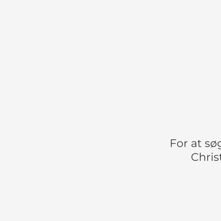
For at sø
Chris