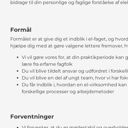
bidrage til din personlige og faglige forståelse af ele
Formål
Formålet er at give dig et indblik i el-faget, og hvo
hjælpe dig med at gøre valgene lettere fremover, hvi
Vi vil gøre vores for, at din praktikperiode kan 
lære fra erfarne fagfolk
Du vil blive tildelt ansvar og udfordret i fors
Du vil blive en del af ungt team, hvor vi har fo
Du får indblik i, hvordan en el-virksomhed kan
forskellige processer og arbejdsmetoder
Forventninger
Vi forventer, at du er mødestabil og overholder