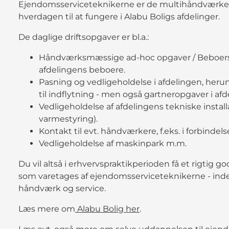
Ejendomsserviceteknikerne er de multihåndværkere,
hverdagen til at fungere i Alabu Boligs afdelinger.
De daglige driftsopgaver er bl.a.:
Håndværksmæssige ad-hoc opgaver / Beboerservi
afdelingens beboere.
Pasning og vedligeholdelse i afdelingen, herun
til indflytning - men også gartneropgaver i af
Vedligeholdelse af afdelingens tekniske instal
varmestyring).
Kontakt til evt. håndværkere, f.eks. i forbind
Vedligeholdelse af maskinpark m.m.
Du vil altså i erhvervspraktikperioden få et rigtig 
som varetages af ejendomsserviceteknikerne - inden
håndværk og service.
Læs mere om
Alabu Bolig her
.