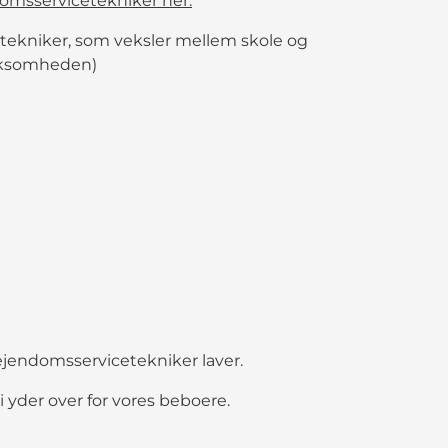
omsservicetekniker her.
tekniker, som veksler mellem skole og
irksomheden)
ejendomsservicetekniker laver.
vi yder over for vores beboere.