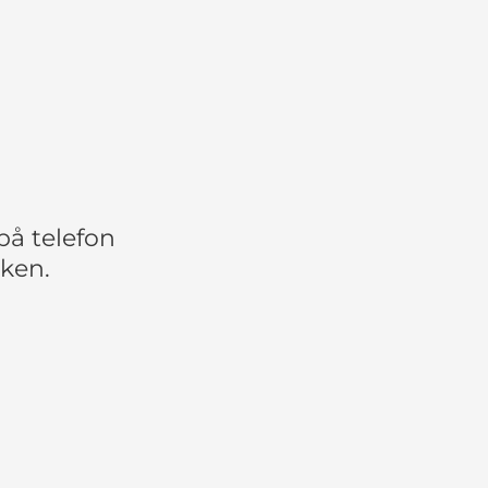
å telefon
kken.