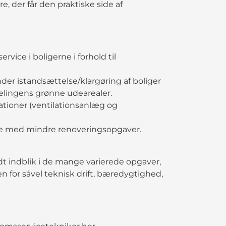
 der får den praktiske side af
ce i boligerne i forhold til
der istandsættelse/klargøring af boliger
delingens grønne udearealer.
lationer (ventilationsanlæg og
else med mindre renoveringsopgaver.
godt indblik i de mange varierede opgaver,
 for såvel teknisk drift, bæredygtighed,