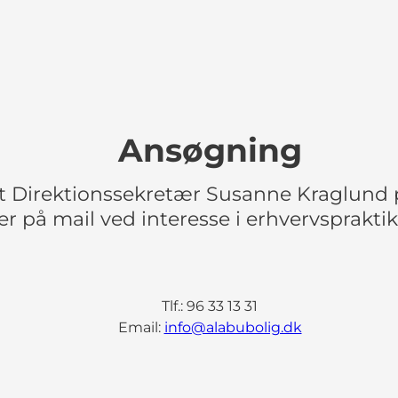
Ansøgning
t Direktionssekretær Susanne Kraglund p
ler på mail ved interesse i erhvervsprakti
Tlf.: 96 33 13 31
Email:
info@alabubolig.dk