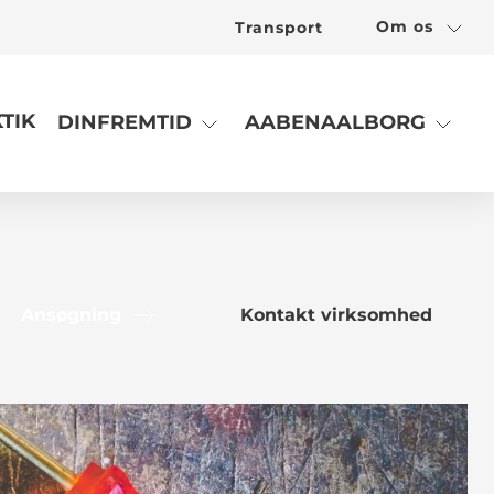
Om os
Transport
TIK
DINFREMTID
AABENAALBORG
Ansøgning
Kontakt virksomhed