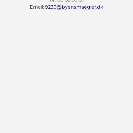
Email:
9230@byensmaegler.dk