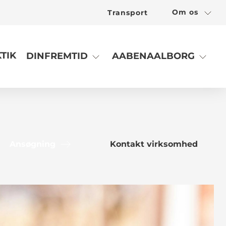
Om os
Transport
TIK
DINFREMTID
AABENAALBORG
Ansøgning
Kontakt virksomhed