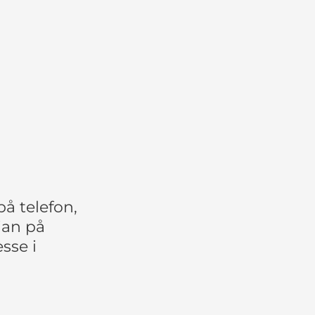
å telefon,
tian på
sse i