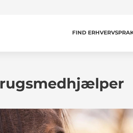
FIND ERHVERVSPRAK
I
brugsmedhjælper