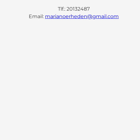
Tlf.: 20132487
Email:
marianoerheden@gmail.com